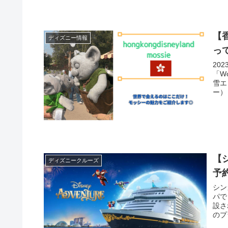
【
ディズニー情報
っ
20
「W
雪エ
ー）
【
ディズニークルーズ
予
シン
パで
設さ
のプ