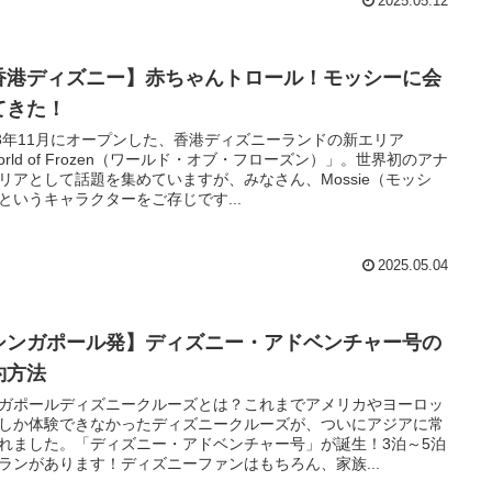
2025.05.12
香港ディズニー】赤ちゃんトロール！モッシーに会
てきた！
23年11月にオープンした、香港ディズニーランドの新エリア
orld of Frozen（ワールド・オブ・フローズン）」。世界初のアナ
リアとして話題を集めていますが、みなさん、Mossie（モッシ
というキャラクターをご存じです...
2025.05.04
シンガポール発】ディズニー・アドベンチャー号の
約方法
ガポールディズニークルーズとは？これまでアメリカやヨーロッ
しか体験できなかったディズニークルーズが、ついにアジアに常
れました。「ディズニー・アドベンチャー号」が誕生！3泊～5泊
ランがあります！ディズニーファンはもちろん、家族...