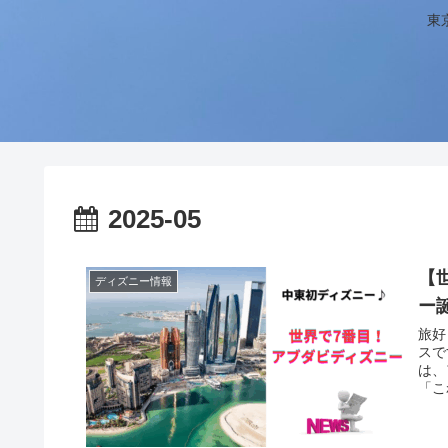
東
2025-05
【
ディズニー情報
ー
旅好
スで
は、
「こ